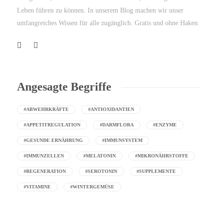
Leben führen zu können. In unserem Blog machen wir unser
umfangreiches Wissen für alle zugänglich. Gratis und ohne Haken.
Angesagte Begriffe
#ABWEHRKRÄFTE
#ANTIOXIDANTIEN
#APPETITREGULATION
#DARMFLORA
#ENZYME
#GESUNDE ERNÄHRUNG
#IMMUNSYSTEM
#IMMUNZELLEN
#MELATONIN
#MIKRONÄHRSTOFFE
#REGENERATION
#SEROTONIN
#SUPPLEMENTE
#VITAMINE
#WINTERGEMÜSE