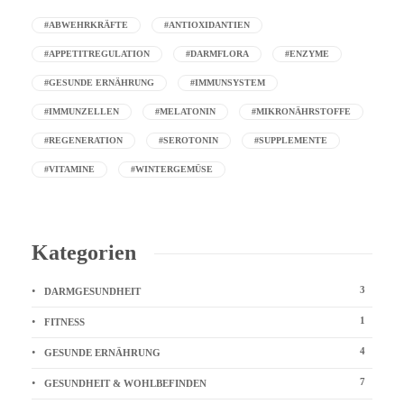
#ABWEHRKRÄFTE
#ANTIOXIDANTIEN
#APPETITREGULATION
#DARMFLORA
#ENZYME
#GESUNDE ERNÄHRUNG
#IMMUNSYSTEM
#IMMUNZELLEN
#MELATONIN
#MIKRONÄHRSTOFFE
#REGENERATION
#SEROTONIN
#SUPPLEMENTE
#VITAMINE
#WINTERGEMÜSE
Kategorien
3
DARMGESUNDHEIT
1
FITNESS
4
GESUNDE ERNÄHRUNG
7
GESUNDHEIT & WOHLBEFINDEN